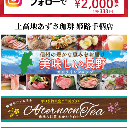
上高地あずさ珈琲 姫路手柄店