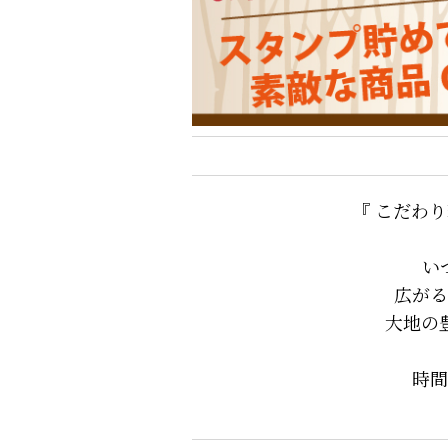
『 こだわ
い
広がる
大地の
時間