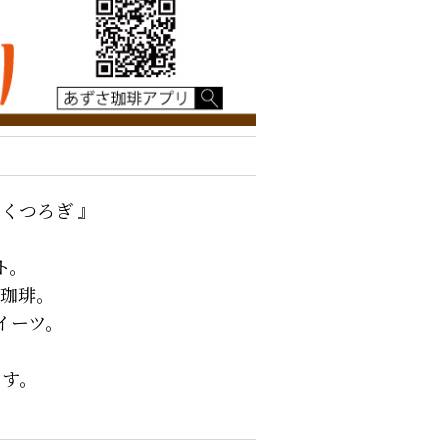
くつろぎ 』
。
ト。
ド珈琲。
イーツ。
ます。