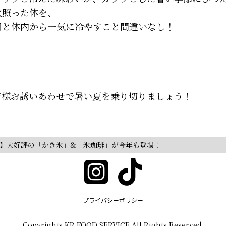
火照った体を、
目と体内から一気に冷やすこと間違いなし！
皆様お誘いあわせで暑い夏を乗り切りましょう！
】大好評の「かき氷」&「氷珈琲」が今年も登場！
プライバシーポリシー
Copyrights KR FOOD SERVICE All Rights Reserved.