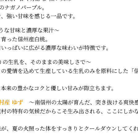
１のナガノパープル。
で、強い甘味を感じる一品です。
うな甘味と濃厚な果汁～
て育った信州産白桃。
口いっぱいに広がる濃厚な味わいが特徴です。
りの生乳を、そのままの美味しさで～
りの愛情を込めて生産している生乳のみを原料にした「
ク本来の豊かなコクと優しい甘みが際立ちます。
村産 ゆず
～南信州の太陽が育んだ、突き抜ける爽快
龍村の特有の気候だからこそ生み出される、ここにしか
味が、夏の火照った体をすっきりとクールダウンしてく