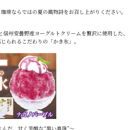
さ珈琲ならではの夏の風物詩をお召し上がりください。
と信州安曇野産ヨーグルトクリームを贅沢に使用した、
感じられるこだわりの「かき氷」。
んだ、甘く芳醇な“黒い真珠”～