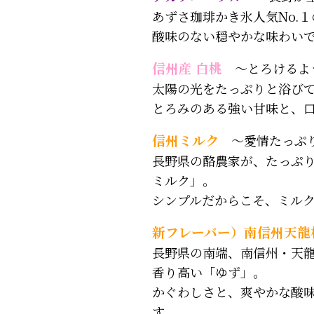
あずさ珈琲かき氷人気No.
酸味のない穏やかな味わい
信州産 白桃
～とろけるよ
太陽の光をたっぷりと浴び
とろみのある強い甘味と、
信州ミルク
～愛情たっぷ
長野県の酪農家が、たっぷ
ミルク」。
シンプルだからこそ、ミル
新フレーバー）南信州天龍
長野県の南端、南信州・天
香り高い「ゆず」。
かぐわしさと、爽やかな酸
す。