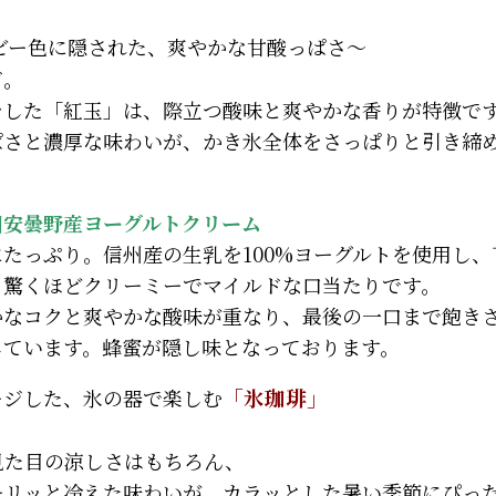
ー色に隠された、爽やかな甘酸っぱさ～
ご。
をした「紅玉」は、際立つ酸味と爽やかな香りが特徴で
ぱさと濃厚な味わいが、かき氷全体をさっぱりと引き締
州安曇野産ヨーグルトクリーム
たっぷり。信州産の生乳を100%ヨーグルトを使用し、
、驚くほどクリーミーでマイルドな口当たりです。
かなコクと爽やかな酸味が重なり、最後の一口まで飽き
しています。蜂蜜が隠し味となっております。
ージした、氷の器で楽しむ
「氷珈琲」
見た目の涼しさはもちろん、
キリッと冷えた味わいが、カラッとした暑い季節にぴっ