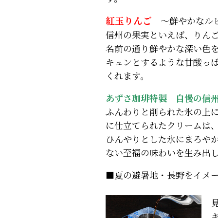
紅玉りんご
～鮮やかなルビ
信州の果実といえば、りん
名前の通り鮮やかな深い色
キュンとするような甘酸っ
くれます。
あずさ珈琲特製 自慢の信
ふんわりと削られた氷の上に
に仕立てられたクリームは
ひんやりとした氷にまろや
ない至福の味わいを生み出
■夏の避暑地・長野をイメ