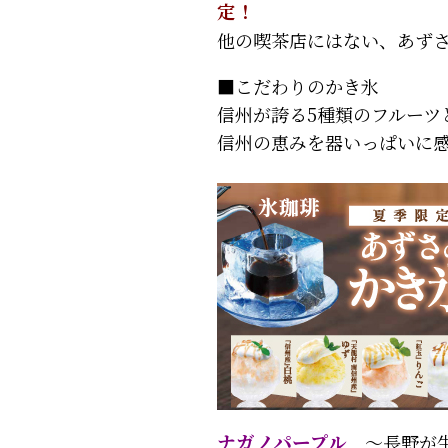
定！
他の喫茶店にはない、あず
■こだわりのかき氷
信州が誇る5種類のフルーツ
信州の恵みを器いっぱいに
ナガノパープル
～長野が生